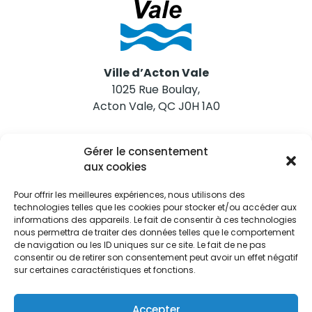
Ville d’Acton Vale
1025 Rue Boulay,
Acton Vale, QC J0H 1A0
Nous joindre
Gérer le consentement
Tél. 450 546-2703
aux cookies
Pour offrir les meilleures expériences, nous utilisons des
technologies telles que les cookies pour stocker et/ou accéder aux
informations des appareils. Le fait de consentir à ces technologies
nous permettra de traiter des données telles que le comportement
de navigation ou les ID uniques sur ce site. Le fait de ne pas
Restez informés
consentir ou de retirer son consentement peut avoir un effet négatif
sur certaines caractéristiques et fonctions.
Abonnez-vous aux alertes municipales
Je m'abonne
Accepter