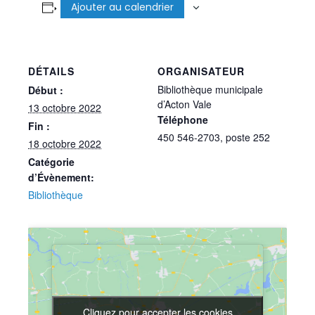
Ajouter au calendrier
DÉTAILS
ORGANISATEUR
Bibliothèque municipale
Début :
d’Acton Vale
13 octobre 2022
Téléphone
Fin :
450 546-2703, poste 252
18 octobre 2022
Catégorie
d’Évènement:
Bibliothèque
Cliquez pour accepter les cookies
Cliquez pour accepter les cookies