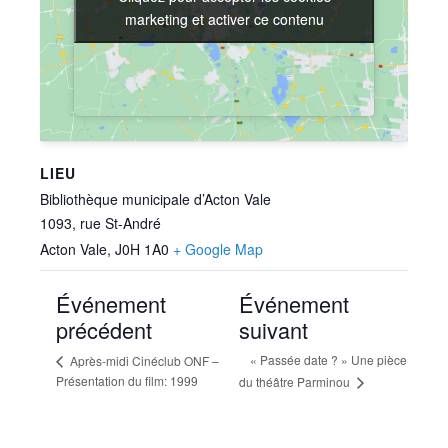
marketing et activer ce contenu
marketing et activer ce contenu
LIEU
Bibliothèque municipale d’Acton Vale
1093, rue St-André
Acton Vale
,
J0H 1A0
+ Google Map
Événement
Événement
précédent
suivant
« Passée date ? » Une pièce
Après-midi Cinéclub ONF –
Présentation du film: 1999
du théâtre Parminou