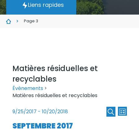
Liens rapides
Page 3
Matières résiduelles et
recyclables
Évènements
Matières résiduelles et recyclables
Recherc
Nav
9/25/2017
 - 
10/20/2018
Liste
de
et
Sélectionnez
Recherche
SEPTEMBRE 2017
une
vue
navigat
date.
Évè
de