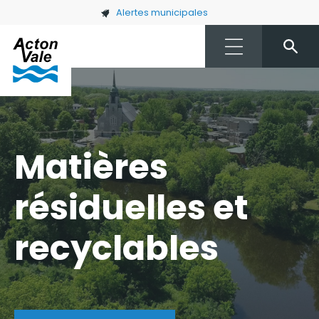
Skip to main content
Alertes municipales
Matières
résiduelles et
recyclables