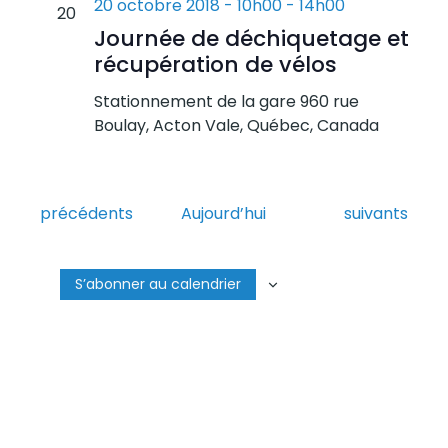
20 octobre 2018 - 10h00
-
14h00
20
Journée de déchiquetage et
récupération de vélos
Stationnement de la gare
960 rue
Boulay, Acton Vale, Québec, Canada
Évènements
Évènements
précédents
Aujourd’hui
suivants
S’abonner au calendrier