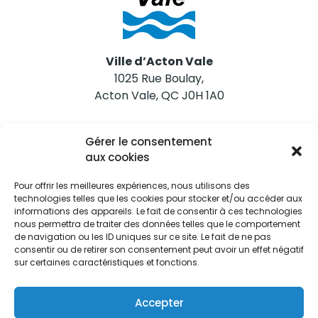
Ville d’Acton Vale
1025 Rue Boulay,
Acton Vale, QC J0H 1A0
Nous joindre
Gérer le consentement
Tél. 450 546-2703
aux cookies
Pour offrir les meilleures expériences, nous utilisons des
technologies telles que les cookies pour stocker et/ou accéder aux
informations des appareils. Le fait de consentir à ces technologies
nous permettra de traiter des données telles que le comportement
de navigation ou les ID uniques sur ce site. Le fait de ne pas
Restez informés
consentir ou de retirer son consentement peut avoir un effet négatif
sur certaines caractéristiques et fonctions.
Abonnez-vous aux alertes municipales
Je m'abonne
Accepter