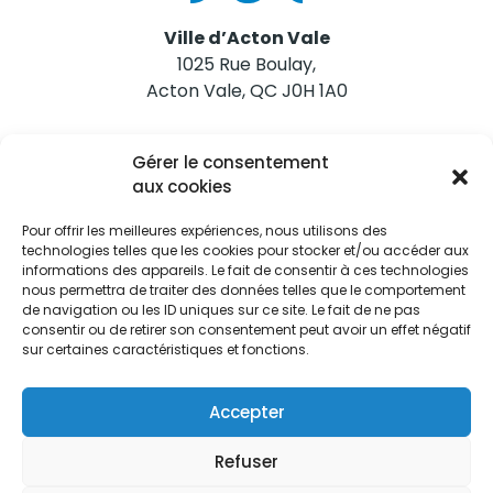
Ville d’Acton Vale
1025 Rue Boulay,
Acton Vale, QC J0H 1A0
Nous joindre
Gérer le consentement
Tél. 450 546-2703
aux cookies
Pour offrir les meilleures expériences, nous utilisons des
technologies telles que les cookies pour stocker et/ou accéder aux
informations des appareils. Le fait de consentir à ces technologies
nous permettra de traiter des données telles que le comportement
de navigation ou les ID uniques sur ce site. Le fait de ne pas
Restez informés
consentir ou de retirer son consentement peut avoir un effet négatif
sur certaines caractéristiques et fonctions.
Abonnez-vous aux alertes municipales
Je m'abonne
Accepter
Refuser